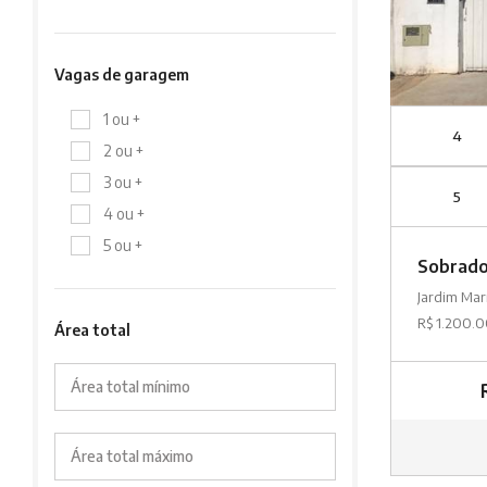
Vagas de garagem
1 ou +
4
2 ou +
3 ou +
5
4 ou +
5 ou +
Sobrad
Jardim Mar
R$ 1.200.
Área total
Área total mínimo
Área total máximo