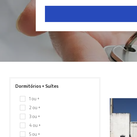
Dormitórios + Suítes
1 ou +
2 ou +
3 ou +
4 ou +
5 ou +