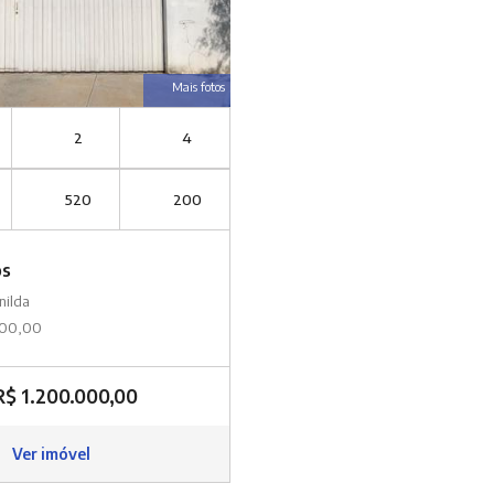
Mais fotos
2
4
520
200
os
nilda
000,00
R$ 1.200.000,00
Ver imóvel