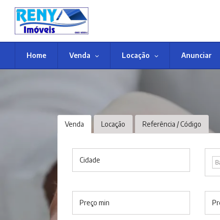
Home
Venda
Locação
Anunciar
Venda
Locação
Referência / Código
Cidade
B
Preço min
Pr