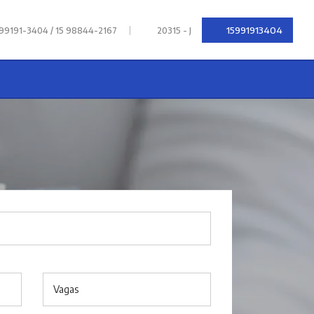
|
15991913404
 99191-3404 / 15 98844-2167
20315 - J
Vagas