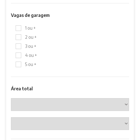
Vagas de garagem
1 ou +
2 ou +
3 ou +
4 ou +
5 ou +
Área total