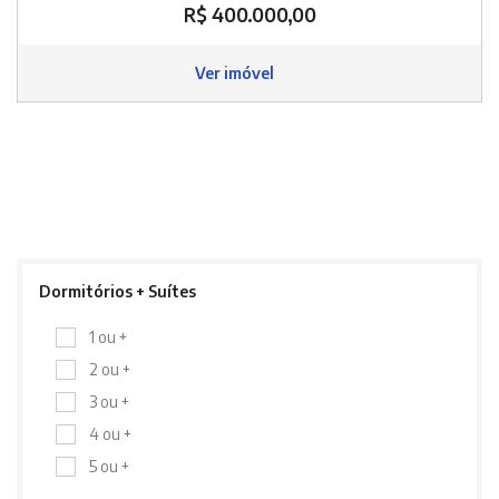
R$ 400.000,00
Ver imóvel
Dormitórios + Suítes
1 ou +
2 ou +
3 ou +
4 ou +
5 ou +