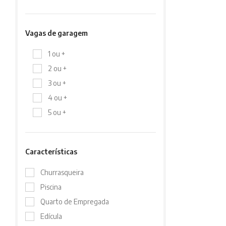
Vagas de garagem
1 ou +
2 ou +
3 ou +
4 ou +
5 ou +
Características
Churrasqueira
Piscina
Quarto de Empregada
Edícula