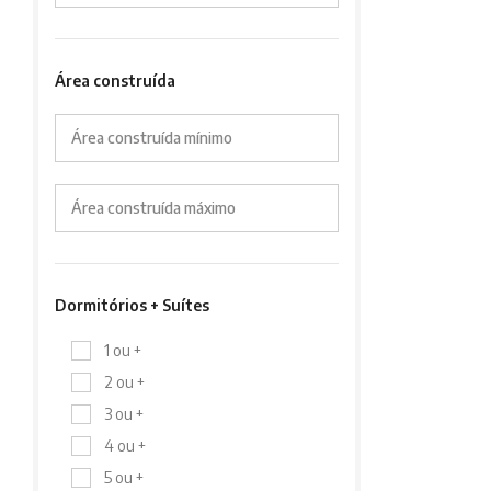
Área construída
Área construída mínimo
Área construída máximo
Dormitórios + Suítes
1 ou +
2 ou +
3 ou +
4 ou +
5 ou +