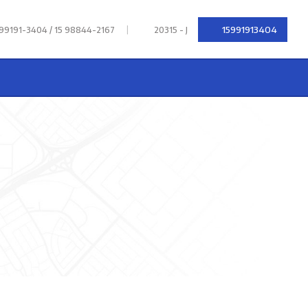
|
15991913404
 99191-3404 / 15 98844-2167
20315 - J