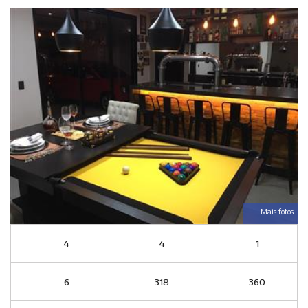
Mais fotos
4
4
1
6
318
360