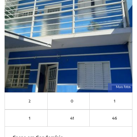
Mais fotos
2
0
1
1
41
46