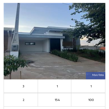
Mais fotos
3
1
1
2
154
100