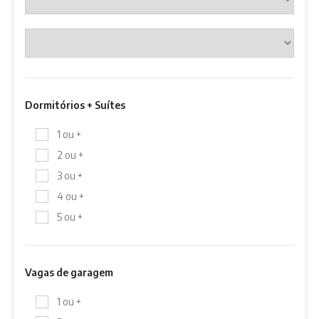
Dormitórios + Suítes
1 ou +
2 ou +
3 ou +
4 ou +
5 ou +
Vagas de garagem
1 ou +