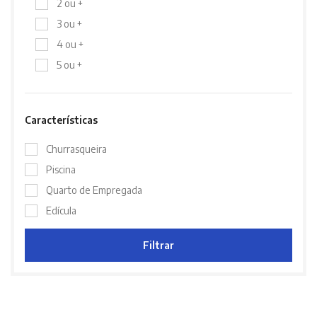
2 ou +
3 ou +
4 ou +
5 ou +
Características
Churrasqueira
Piscina
Quarto de Empregada
Edícula
Filtrar