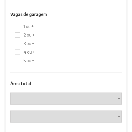
Vagas de garagem
1 ou +
2 ou +
3 ou +
4 ou +
5 ou +
Área total