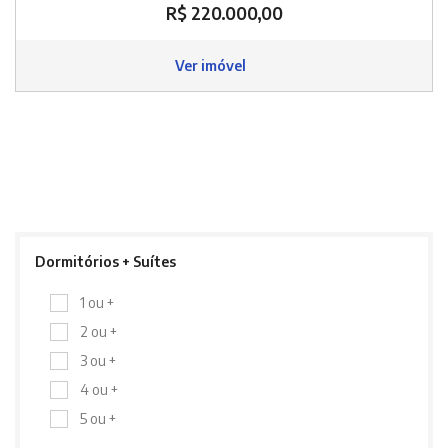
R$ 220.000,00
Ver imóvel
Dormitórios + Suítes
1 ou +
2 ou +
3 ou +
4 ou +
5 ou +