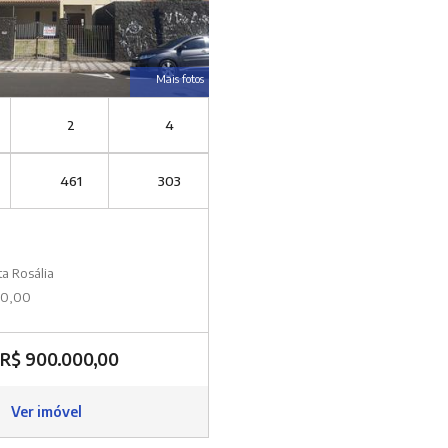
Mais fotos
2
4
461
303
ta Rosália
00,00
R$ 900.000,00
Ver imóvel