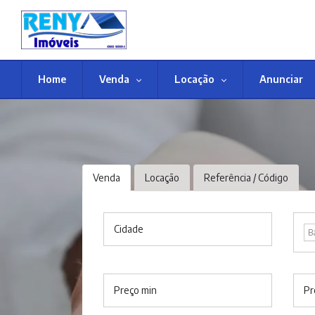
Home
Venda
Locação
Anunciar
Venda
Locação
Referência / Código
Cidade
B
Preço min
Pr