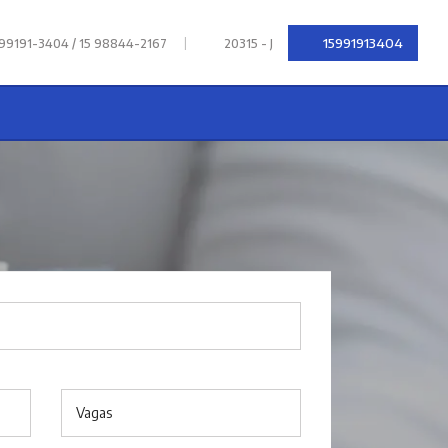
|
15991913404
 99191-3404 / 15 98844-2167
20315 - J
Vagas