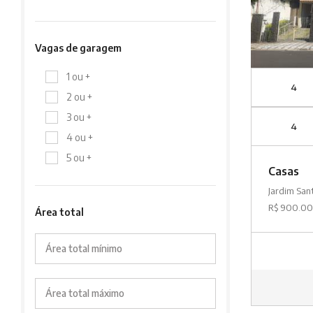
Vagas de garagem
1 ou +
4
2 ou +
3 ou +
4
4 ou +
5 ou +
Casas
Jardim San
R$ 900.0
Área total
Área total mínimo
Área total máximo