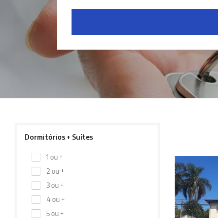
Dormitórios + Suítes
1 ou +
2 ou +
3 ou +
4 ou +
5 ou +