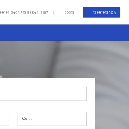
|
15991913404
 99191-3404 / 15 98844-2167
20315 - J
Vagas