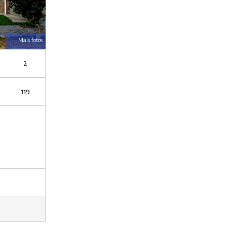
Mais fotos
2
119