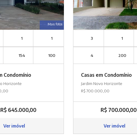
Mais fotos
1
1
3
1
154
100
4
200
m Condomínio
Casas em Condomínio
vo Horizonte
Jardim Novo Horizonte
0,00
R$ 700.000,00
R$ 645.000,00
R$ 700.000,00
Ver imóvel
Ver imóvel