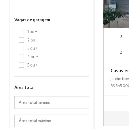
Vagas de garagem
1 ou +
3
2 ou +
3 ou +
2
4 ou +
5 ou +
Casas e
Jardim No
R$ 645.00
Área total
Área total mínimo
Área total máximo