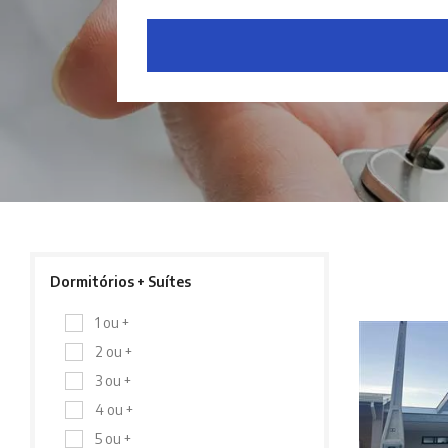
Dormitórios + Suítes
1 ou +
2 ou +
3 ou +
4 ou +
5 ou +