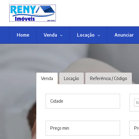
Home
Venda
Locação
Anunciar
Venda
Locação
Referência / Código
Cidade
B
Preço min
Pr