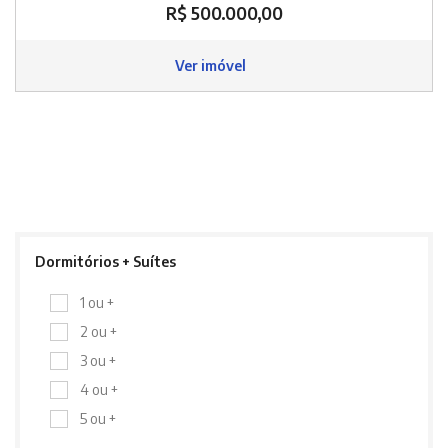
R$ 500.000,00
Ver imóvel
Dormitórios + Suítes
1 ou +
2 ou +
3 ou +
4 ou +
5 ou +