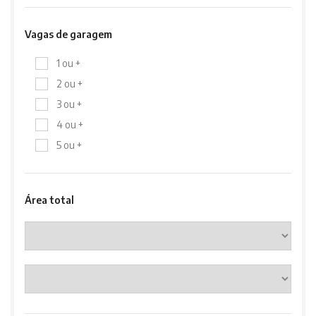
Vagas de garagem
1 ou +
2 ou +
3 ou +
4 ou +
5 ou +
Área total