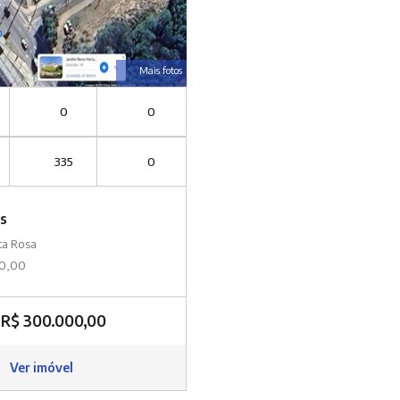
Mais fotos
0
0
335
0
s
ta Rosa
00,00
R$ 300.000,00
Ver imóvel