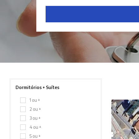
Dormitórios + Suítes
1 ou +
2 ou +
3 ou +
4 ou +
5 ou +