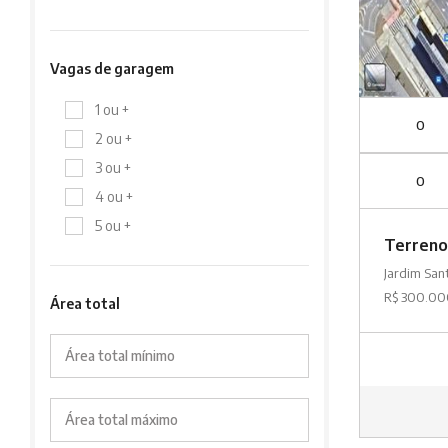
Vagas de garagem
1 ou +
0
2 ou +
3 ou +
0
4 ou +
5 ou +
Terreno
Jardim San
R$ 300.0
Área total
Área total mínimo
Área total máximo