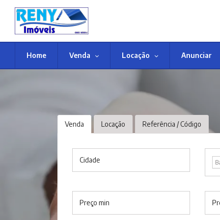
Home
Venda
Locação
Anunciar
Venda
Locação
Referência / Código
Cidade
B
Preço min
Pr