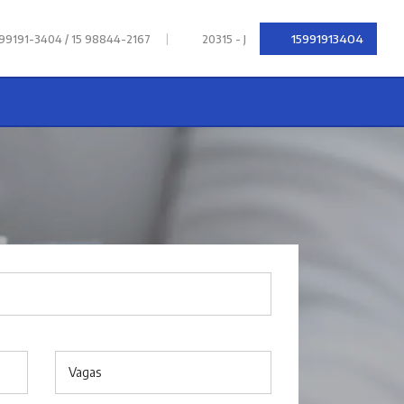
|
15991913404
 99191-3404 / 15 98844-2167
20315 - J
Vagas