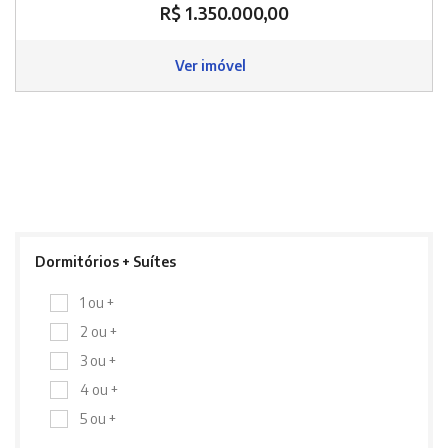
R$ 1.350.000,00
Ver imóvel
Dormitórios + Suítes
1 ou +
2 ou +
3 ou +
4 ou +
5 ou +