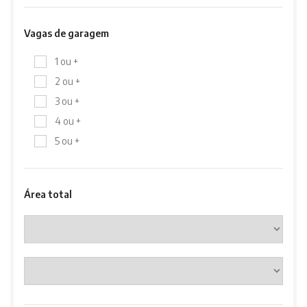
Vagas de garagem
1 ou +
2 ou +
3 ou +
4 ou +
5 ou +
Área total