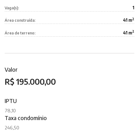
1
Vaga(s):
2
41 m
Área construída:
2
41 m
Área de terreno:
Valor
R$ 195.000,00
IPTU
78,10
Taxa condomínio
246,50