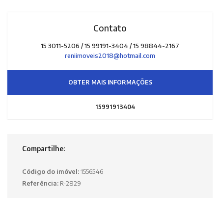
Contato
15 3011-5206 / 15 99191-3404 / 15 98844-2167
reniimoveis2018@hotmail.com
OBTER MAIS INFORMAÇÕES
15991913404
Compartilhe:
Código do imóvel:
1556546
Referência:
R-2829