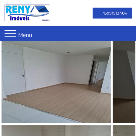
15991913404
Menu