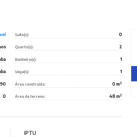
vel
0
Suíte(s):
nos
2
Quarto(s):
aba
1
Banheiro(s):
aba
1
Vaga(s):
2
690
0 m
Área construída:
2
0
48 m
Área de terreno:
IPTU