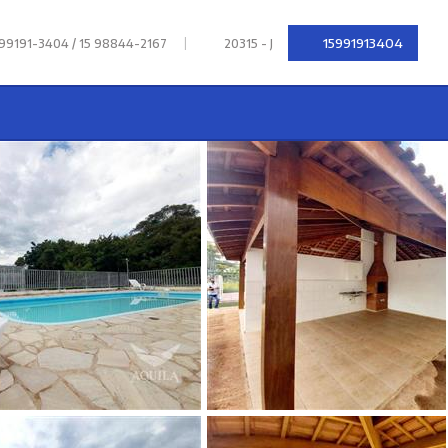
|
15991913404
 99191-3404 / 15 98844-2167
20315 - J