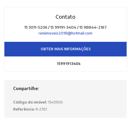
Contato
15 3011-5206 / 15 99191-3404 / 15 98844-2167
reniimoveis2018@hotmail.com
OBTER MAIS INFORMAÇÕES
15991913404
Compartilhe:
Código do imóvel:
1545906
Referência:
R-2781