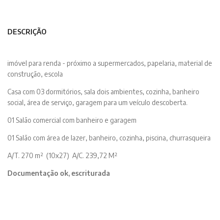
DESCRIÇÃO
imóvel para renda - próximo a supermercados, papelaria, material de
construção, escola
Casa com 03 dormitórios, sala dois ambientes, cozinha, banheiro
social, área de serviço, garagem para um veículo descoberta.
01 Salão comercial com banheiro e garagem
01 Salão com área de lazer, banheiro, cozinha, piscina, churrasqueira
A/T. 270 m² (10x27) A/C. 239,72 M²
Documentação ok, escriturada