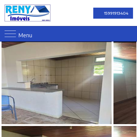
15991913404
Menu