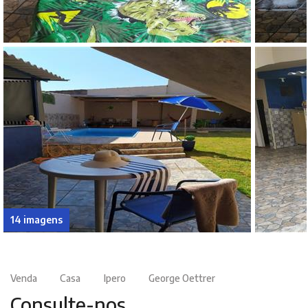
14 imagens
Venda
Casa
Ipero
George Oettrer
Consulte-nos