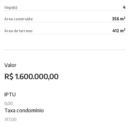
4
Vaga(s):
2
356 m
Área construída:
2
412 m
Área de terreno:
Valor
R$ 1.600.000,00
IPTU
0,00
Taxa condomínio
317,00