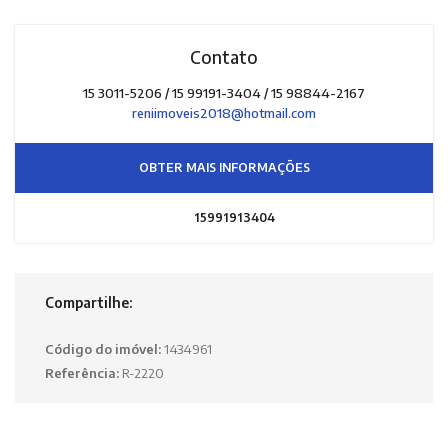
Contato
15 3011-5206 / 15 99191-3404 / 15 98844-2167
reniimoveis2018@hotmail.com
OBTER MAIS INFORMAÇÕES
15991913404
Compartilhe:
Código do imóvel:
1434961
Referência:
R-2220