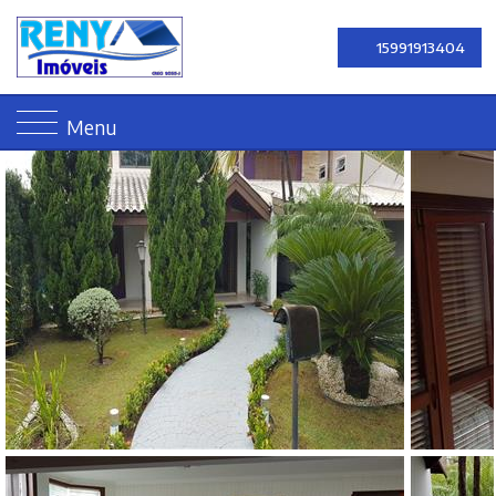
15991913404
Menu