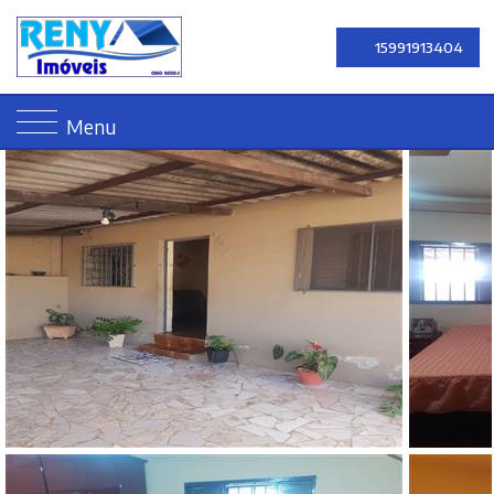
15991913404
Menu