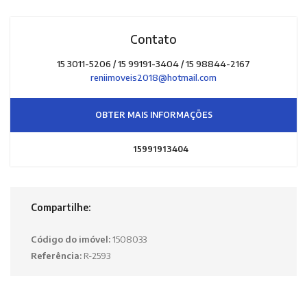
Contato
15 3011-5206 / 15 99191-3404 / 15 98844-2167
reniimoveis2018@hotmail.com
OBTER MAIS INFORMAÇÕES
15991913404
Compartilhe:
Código do imóvel:
1508033
Referência:
R-2593