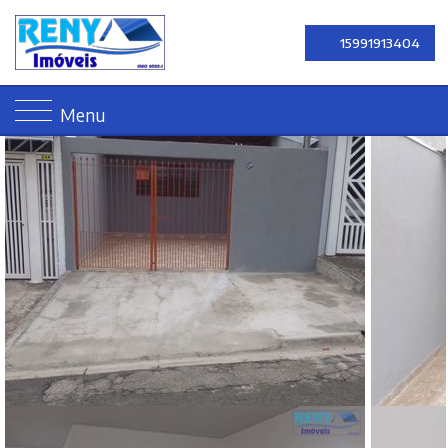
15991913404
Menu