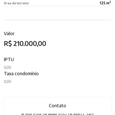
2
125 m
Área de terreno:
Valor
R$ 210.000,00
IPTU
0,00
Taxa condomínio
0,00
Contato
15 3011-5206 / 15 99191-3404 / 15 98844-2167