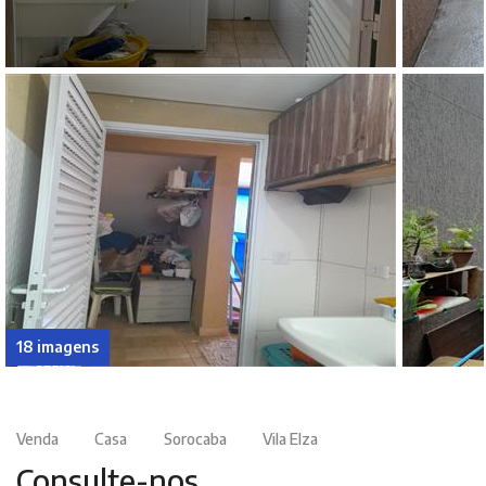
18 imagens
Venda
Casa
Sorocaba
Vila Elza
Consulte-nos