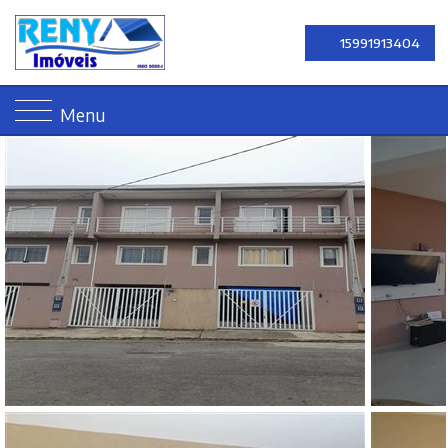
15991913404
Menu