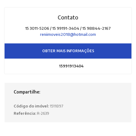
Contato
15 3011-5206 / 15 99191-3404 / 15 98844-2167
reniimoveis2018@hotmail.com
OBTER MAIS INFORMAÇÕES
15991913404
Compartilhe:
Código do imóvel:
1511897
Referência:
R-2639