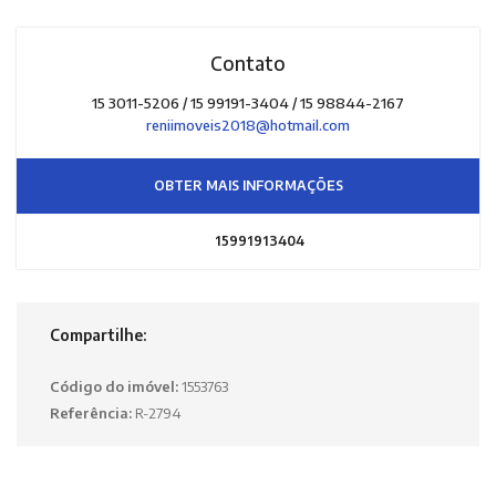
Contato
15 3011-5206 / 15 99191-3404 / 15 98844-2167
reniimoveis2018@hotmail.com
OBTER MAIS INFORMAÇÕES
15991913404
Compartilhe:
Código do imóvel:
1553763
Referência:
R-2794