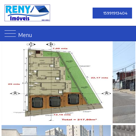
15991913404
Menu