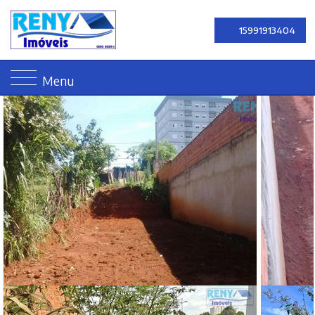
15991913404
Menu