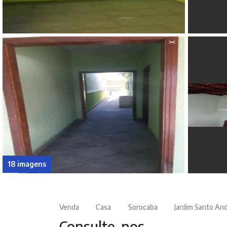
18 imagens
Venda
Casa
Sorocaba
Jardim Santo An
Consulte-nos