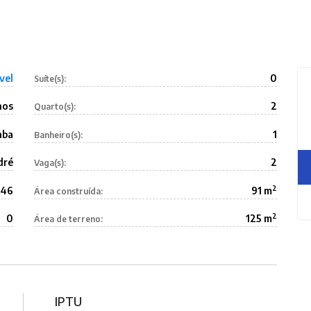
vel
0
Suíte(s):
nos
2
Quarto(s):
aba
1
Banheiro(s):
dré
2
Vaga(s):
2
346
91 m
Área construída:
2
0
125 m
Área de terreno:
IPTU