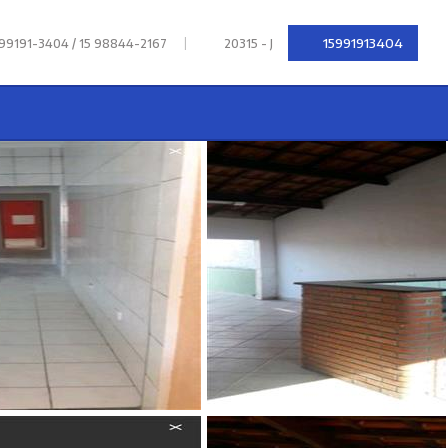
|
15991913404
 99191-3404 / 15 98844-2167
20315 - J