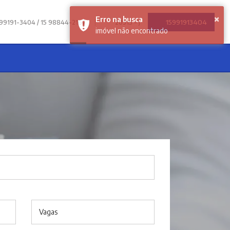
|
15991913404
 99191-3404 / 15 98844-2167
20315 - J
Vagas