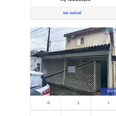
Ver imóvel
Mais fo
0
2
1