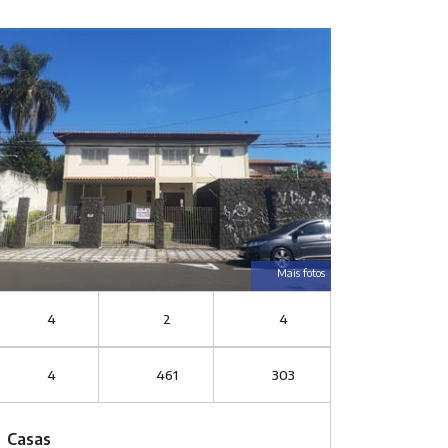
Mais fotos
4
2
4
4
461
303
Casas