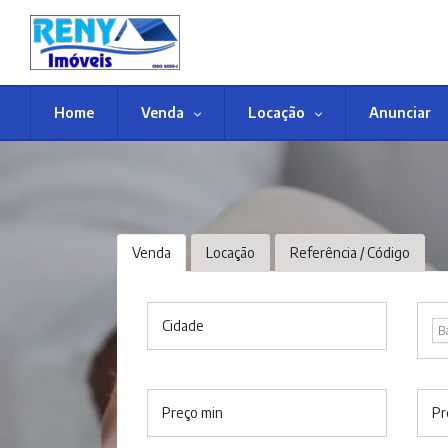
Home
Venda
Locação
Anunciar
Venda
Locação
Referência / Código
Cidade
B
Preço min
Pr