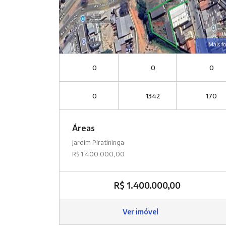
Mais fo
0
0
0
0
1342
170
Áreas
Jardim Piratininga
R$ 1.400.000,00
R$ 1.400.000,00
Ver imóvel