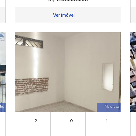
Ver imóvel
tos
Mais fotos
2
0
1