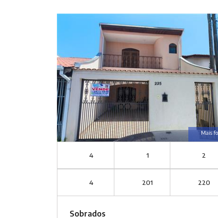
Mais fo
4
1
2
4
201
220
Sobrados