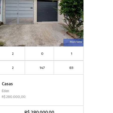
Mais fotos
2
0
1
2
147
83
Casas
Éden
R$ 280.000,00
R$ 280.000,00