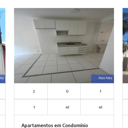
tos
Mais fotos
2
0
1
1
41
41
Apartamentos em Condomínio