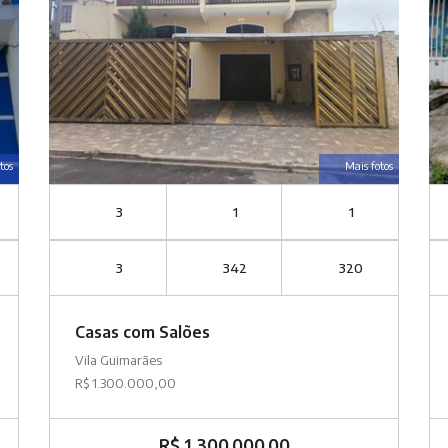
tos
Mais fotos
3
1
1
3
342
320
Casas com Salões
Vila Guimarães
R$ 1.300.000,00
R$ 1.300.000,00