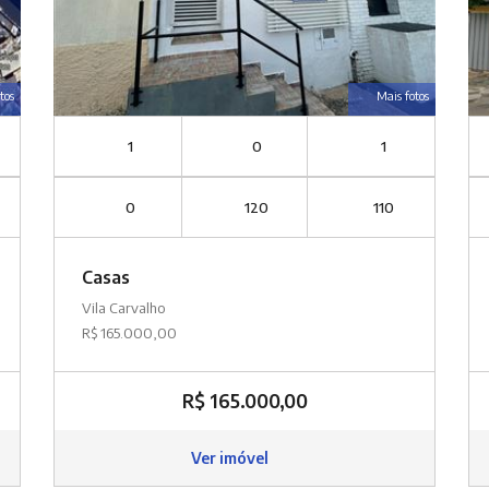
tos
Mais fotos
1
0
1
0
120
110
Casas
Vila Carvalho
R$ 165.000,00
R$ 165.000,00
Ver imóvel