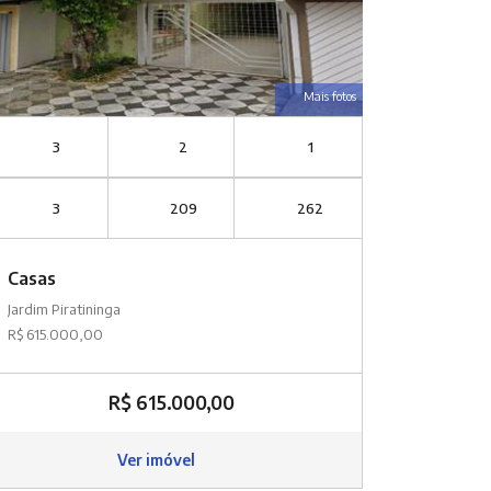
Mais fotos
3
2
1
3
209
262
Casas
Jardim Piratininga
R$ 615.000,00
R$ 615.000,00
Ver imóvel