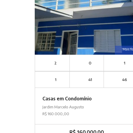
Mais fo
2
0
1
1
41
46
Casas em Condomínio
Jardim Marcelo Augusto
R$ 160.000,00
R$ 160.000,00