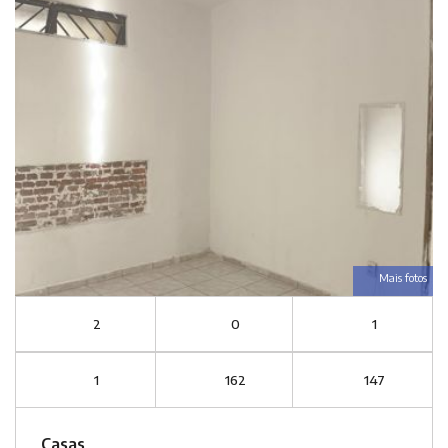
Mais fotos
2
0
1
1
162
147
Casas