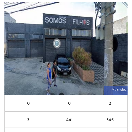
Mais fotos
0
0
2
3
441
346