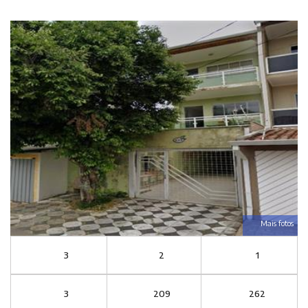
Mais fotos
3
2
1
3
209
262