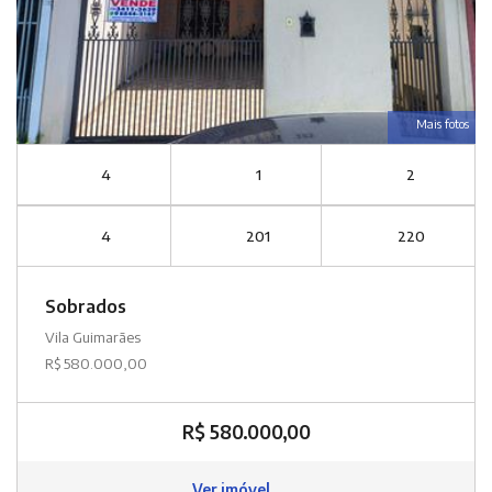
Mais fotos
4
1
2
4
201
220
Sobrados
Vila Guimarães
R$ 580.000,00
R$ 580.000,00
Ver imóvel