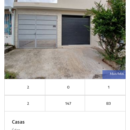
Mais fotos
2
0
1
2
147
83
Casas
Éden