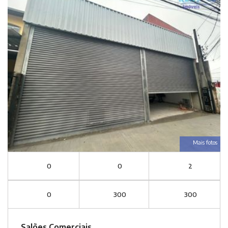
Mais fotos
0
0
2
0
300
300
Salões Comerciais