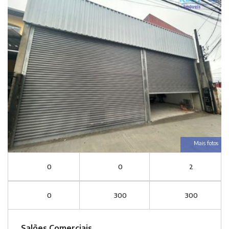
Mais fotos
0
0
2
0
300
300
Salões Comerciais