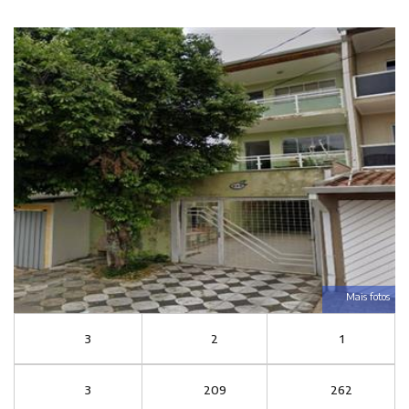
Mais fotos
3
2
1
3
209
262