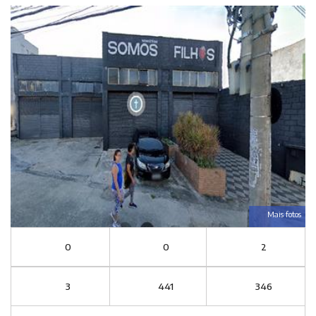
Mais fotos
0
0
2
3
441
346