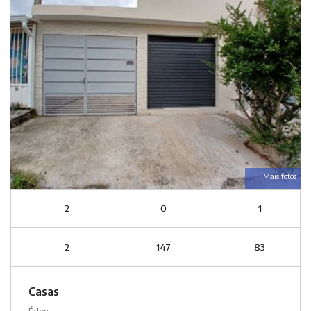
Mais fotos
2
0
1
2
147
83
Casas
Éden