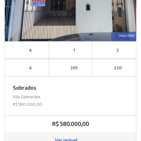
Mais fotos
4
1
2
4
201
220
Sobrados
Vila Guimarães
R$ 580.000,00
R$ 580.000,00
Ver imóvel