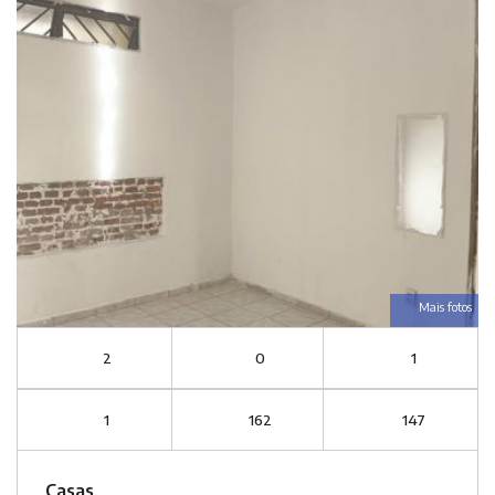
Mais fotos
2
0
1
1
162
147
Casas